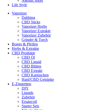
Nikotin Shots
Life Style
Vaporizer
Dabbing
CBD Sticks
Vaporizer Herbs
Vaporizer Extrakte
Vaporizer Zubehör
Grinder & Torch
Bongs & Pfeifen
Herbs & Extrakte
CBD Produkte
CBD Öl
CBD Liquid
CBD Blüten
CBD Extrakt
CBD Kartuschen
Hanf/CBD Getränke
E-Zigaretten
DIY
Liquids
Zubehör
Ersatzcoil
Starter Sets