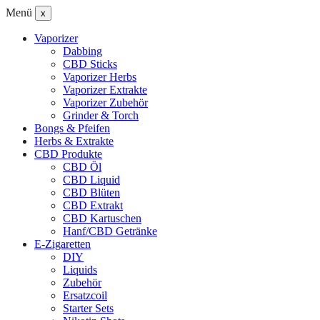
Menü
x
Vaporizer
Dabbing
CBD Sticks
Vaporizer Herbs
Vaporizer Extrakte
Vaporizer Zubehör
Grinder & Torch
Bongs & Pfeifen
Herbs & Extrakte
CBD Produkte
CBD Öl
CBD Liquid
CBD Blüten
CBD Extrakt
CBD Kartuschen
Hanf/CBD Getränke
E-Zigaretten
DIY
Liquids
Zubehör
Ersatzcoil
Starter Sets