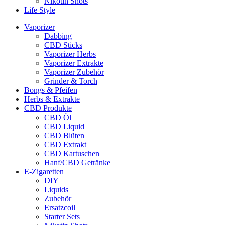
Nikotin Shots
Life Style
Vaporizer
Dabbing
CBD Sticks
Vaporizer Herbs
Vaporizer Extrakte
Vaporizer Zubehör
Grinder & Torch
Bongs & Pfeifen
Herbs & Extrakte
CBD Produkte
CBD Öl
CBD Liquid
CBD Blüten
CBD Extrakt
CBD Kartuschen
Hanf/CBD Getränke
E-Zigaretten
DIY
Liquids
Zubehör
Ersatzcoil
Starter Sets