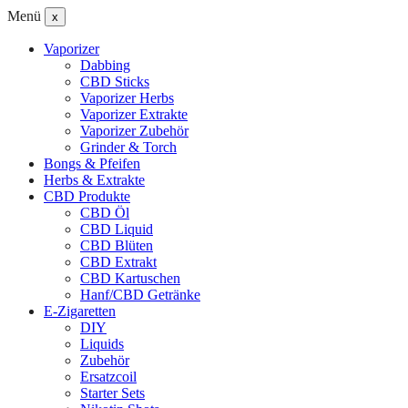
Menü
x
Vaporizer
Dabbing
CBD Sticks
Vaporizer Herbs
Vaporizer Extrakte
Vaporizer Zubehör
Grinder & Torch
Bongs & Pfeifen
Herbs & Extrakte
CBD Produkte
CBD Öl
CBD Liquid
CBD Blüten
CBD Extrakt
CBD Kartuschen
Hanf/CBD Getränke
E-Zigaretten
DIY
Liquids
Zubehör
Ersatzcoil
Starter Sets