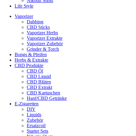
Nikotin Shots
Life Style
Vaporizer
Dabbing
CBD Sticks
Vaporizer Herbs
Vaporizer Extrakte
Vaporizer Zubehör
Grinder & Torch
Bongs & Pfeifen
Herbs & Extrakte
CBD Produkte
CBD Öl
CBD Liquid
CBD Blüten
CBD Extrakt
CBD Kartuschen
Hanf/CBD Getränke
E-Zigaretten
DIY
Liquids
Zubehör
Ersatzcoil
Starter Sets