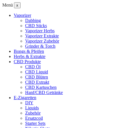
Menü
x
Vaporizer
Dabbing
CBD Sticks
Vaporizer Herbs
Vaporizer Extrakte
Vaporizer Zubehör
Grinder & Torch
Bongs & Pfeifen
Herbs & Extrakte
CBD Produkte
CBD Öl
CBD Liquid
CBD Blüten
CBD Extrakt
CBD Kartuschen
Hanf/CBD Getränke
E-Zigaretten
DIY
Liquids
Zubehör
Ersatzcoil
Starter Sets