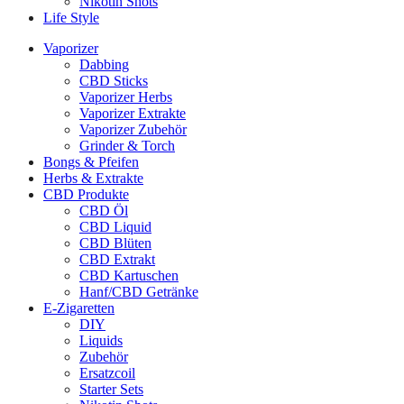
Nikotin Shots
Life Style
Vaporizer
Dabbing
CBD Sticks
Vaporizer Herbs
Vaporizer Extrakte
Vaporizer Zubehör
Grinder & Torch
Bongs & Pfeifen
Herbs & Extrakte
CBD Produkte
CBD Öl
CBD Liquid
CBD Blüten
CBD Extrakt
CBD Kartuschen
Hanf/CBD Getränke
E-Zigaretten
DIY
Liquids
Zubehör
Ersatzcoil
Starter Sets