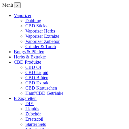
Menü
x
Vaporizer
Dabbing
CBD Sticks
Vaporizer Herbs
Vaporizer Extrakte
Vaporizer Zubehör
Grinder & Torch
Bongs & Pfeifen
Herbs & Extrakte
CBD Produkte
CBD Öl
CBD Liquid
CBD Blüten
CBD Extrakt
CBD Kartuschen
Hanf/CBD Getränke
E-Zigaretten
DIY
Liquids
Zubehör
Ersatzcoil
Starter Sets