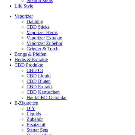
Nikotin Shots
Life Style
Vaporizer
Dabbing
CBD Sticks
Vaporizer Herbs
Vaporizer Extrakte
Vaporizer Zubehör
Grinder & Torch
Bongs & Pfeifen
Herbs & Extrakte
CBD Produkte
CBD Öl
CBD Liquid
CBD Blüten
CBD Extrakt
CBD Kartuschen
Hanf/CBD Getränke
E-Zigaretten
DIY
Liquids
Zubehör
Ersatzcoil
Starter Sets