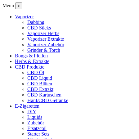
Menü
x
Vaporizer
Dabbing
CBD Sticks
Vaporizer Herbs
Vaporizer Extrakte
Vaporizer Zubehör
Grinder & Torch
Bongs & Pfeifen
Herbs & Extrakte
CBD Produkte
CBD Öl
CBD Liquid
CBD Blüten
CBD Extrakt
CBD Kartuschen
Hanf/CBD Getränke
E-Zigaretten
DIY
Liquids
Zubehör
Ersatzcoil
Starter Sets