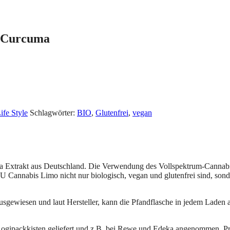
 Curcuma
ife Style
Schlagwörter:
BIO
,
Glutenfrei
,
vegan
Extrakt aus Deutschland. Die Verwendung des Vollspektrum-Cannabis-
MU Cannabis Limo nicht nur biologisch, vegan und glutenfrei sind, so
ausgewiesen und laut Hersteller, kann die Pfandflasche in jedem Laden
gipackkisten geliefert und z.B. bei Rewe und Edeka angenommen. Pr