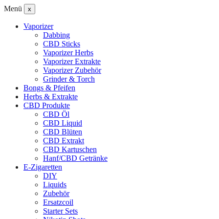
Menü
x
Vaporizer
Dabbing
CBD Sticks
Vaporizer Herbs
Vaporizer Extrakte
Vaporizer Zubehör
Grinder & Torch
Bongs & Pfeifen
Herbs & Extrakte
CBD Produkte
CBD Öl
CBD Liquid
CBD Blüten
CBD Extrakt
CBD Kartuschen
Hanf/CBD Getränke
E-Zigaretten
DIY
Liquids
Zubehör
Ersatzcoil
Starter Sets