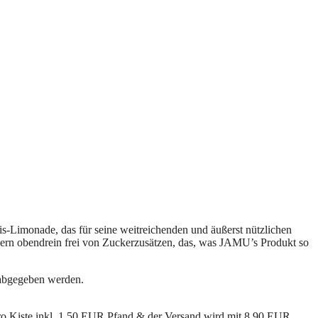
Limonade, das für seine weitreichenden und äußerst nützlichen
ndern obendrein frei von Zuckerzusätzen, das, was JAMU’s Produkt so
 abgegeben werden.
o Kiste inkl. 1,50 EUR Pfand & der Versand wird mit 8,90 EUR