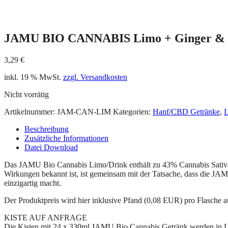
JAMU BIO CANNABIS Limo + Ginger &
3,29
€
inkl. 19 % MwSt.
zzgl. Versandkosten
Nicht vorrätig
Artikelnummer:
JAM-CAN-LIM
Kategorien:
Hanf/CBD Getränke
,
L
Beschreibung
Zusätzliche Informationen
Datei Download
Das JAMU Bio Cannabis Limo/Drink enthält zu 43% Cannabis Sativa 
Wirkungen bekannt ist, ist gemeinsam mit der Tatsache, dass die JA
einzigartig macht.
Der Produktpreis wird hier inklusive Pfand (0,08 EUR) pro Flasche 
KISTE AUF ANFRAGE
Die Kisten mit 24 x 330ml JAMU Bio Cannabis Getränk werden in Lo