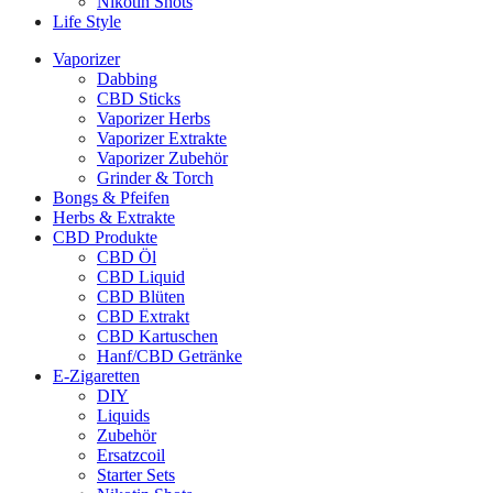
Nikotin Shots
Life Style
Vaporizer
Dabbing
CBD Sticks
Vaporizer Herbs
Vaporizer Extrakte
Vaporizer Zubehör
Grinder & Torch
Bongs & Pfeifen
Herbs & Extrakte
CBD Produkte
CBD Öl
CBD Liquid
CBD Blüten
CBD Extrakt
CBD Kartuschen
Hanf/CBD Getränke
E-Zigaretten
DIY
Liquids
Zubehör
Ersatzcoil
Starter Sets