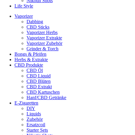
Nikotin Shots
Life Style
Vaporizer
Dabbing
CBD Sticks
Vaporizer Herbs
Vaporizer Extrakte
Vaporizer Zubehör
Grinder & Torch
Bongs & Pfeifen
Herbs & Extrakte
CBD Produkte
CBD Öl
CBD Liquid
CBD Blüten
CBD Extrakt
CBD Kartuschen
Hanf/CBD Getränke
E-Zigaretten
DIY
Liquids
Zubehör
Ersatzcoil
Starter Sets