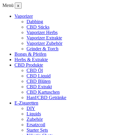
Menü
x
Vaporizer
Dabbing
CBD Sticks
Vaporizer Herbs
Vaporizer Extrakte
Vaporizer Zubehör
Grinder & Torch
Bongs & Pfeifen
Herbs & Extrakte
CBD Produkte
CBD Öl
CBD Liquid
CBD Blüten
CBD Extrakt
CBD Kartuschen
Hanf/CBD Getränke
E-Zigaretten
DIY
Liquids
Zubehör
Ersatzcoil
Starter Sets