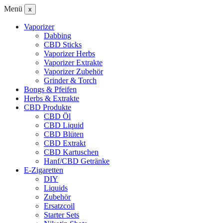
Menü
x
Vaporizer
Dabbing
CBD Sticks
Vaporizer Herbs
Vaporizer Extrakte
Vaporizer Zubehör
Grinder & Torch
Bongs & Pfeifen
Herbs & Extrakte
CBD Produkte
CBD Öl
CBD Liquid
CBD Blüten
CBD Extrakt
CBD Kartuschen
Hanf/CBD Getränke
E-Zigaretten
DIY
Liquids
Zubehör
Ersatzcoil
Starter Sets