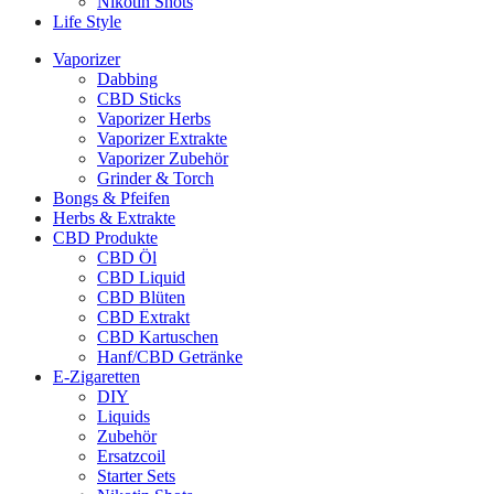
Nikotin Shots
Life Style
Vaporizer
Dabbing
CBD Sticks
Vaporizer Herbs
Vaporizer Extrakte
Vaporizer Zubehör
Grinder & Torch
Bongs & Pfeifen
Herbs & Extrakte
CBD Produkte
CBD Öl
CBD Liquid
CBD Blüten
CBD Extrakt
CBD Kartuschen
Hanf/CBD Getränke
E-Zigaretten
DIY
Liquids
Zubehör
Ersatzcoil
Starter Sets