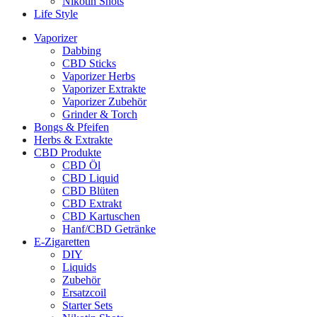
Nikotin Shots
Life Style
Vaporizer
Dabbing
CBD Sticks
Vaporizer Herbs
Vaporizer Extrakte
Vaporizer Zubehör
Grinder & Torch
Bongs & Pfeifen
Herbs & Extrakte
CBD Produkte
CBD Öl
CBD Liquid
CBD Blüten
CBD Extrakt
CBD Kartuschen
Hanf/CBD Getränke
E-Zigaretten
DIY
Liquids
Zubehör
Ersatzcoil
Starter Sets