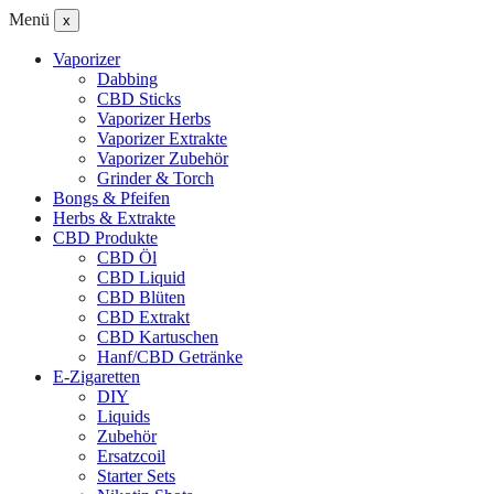
Menü
x
Vaporizer
Dabbing
CBD Sticks
Vaporizer Herbs
Vaporizer Extrakte
Vaporizer Zubehör
Grinder & Torch
Bongs & Pfeifen
Herbs & Extrakte
CBD Produkte
CBD Öl
CBD Liquid
CBD Blüten
CBD Extrakt
CBD Kartuschen
Hanf/CBD Getränke
E-Zigaretten
DIY
Liquids
Zubehör
Ersatzcoil
Starter Sets